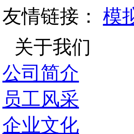
友情链接：
模
关于我们
公司简介
员工风采
企业文化