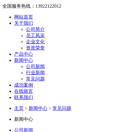
全国服务热线：
13922122012
网站首页
关于我们
公司简介
员工风采
企业文化
资质荣誉
产品中心
新闻中心
公司新闻
行业新闻
常见问题
成功案例
在线留言
联系我们
主页
>
新闻中心
>
常见问题
新闻中心
公司新闻