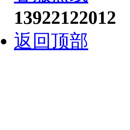
13922122012
返回顶部