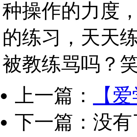
种操作的力度
的练习，天天
被教练骂吗？
上一篇：
【爱
下一篇：没有