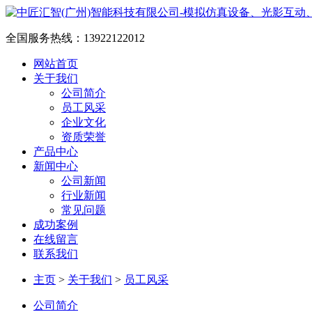
全国服务热线：
13922122012
网站首页
关于我们
公司简介
员工风采
企业文化
资质荣誉
产品中心
新闻中心
公司新闻
行业新闻
常见问题
成功案例
在线留言
联系我们
主页
>
关于我们
>
员工风采
公司简介