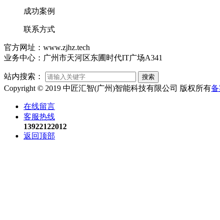
成功案例
联系方式
官方网址：www.zjhz.tech
业务中心：广州市天河区东圃时代IT广场A341
站内搜索：
搜索
Copyright © 2019 中匠汇智(广州)智能科技有限公司 版权所有
备
在线留言
客服热线
13922122012
返回顶部