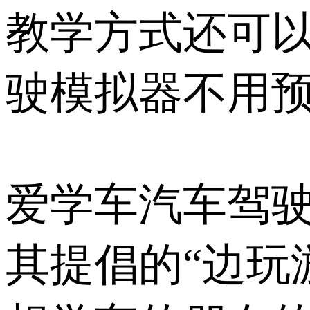
教学方式还可
驶模拟器不用
爱学车汽车驾
其提倡的“边玩