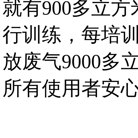
就有900多立
行训练，每培训
放废气9000
所有使用者安