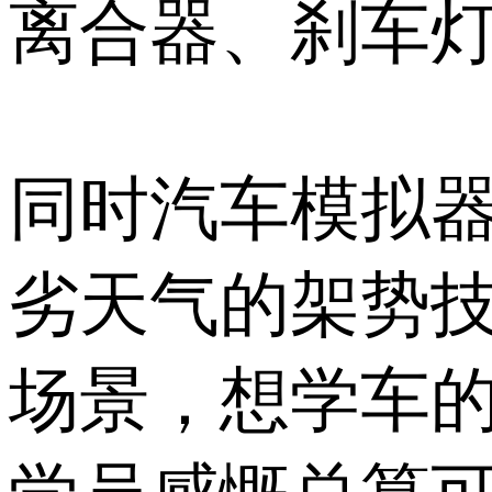
离合器、刹车
同时汽车模拟
劣天气的架势
场景，想学车