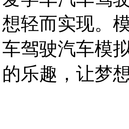
想轻而实现。
车驾驶汽车模
的乐趣，让梦