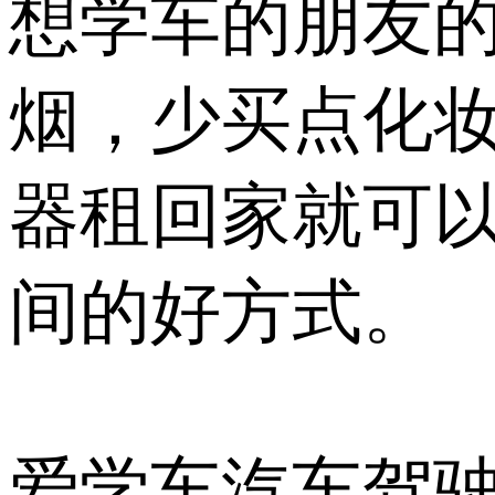
想学车的朋友
烟，少买点化
器租回家就可
间的好方式。
爱学车汽车驾